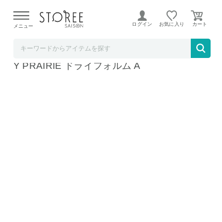
【熊本県での地震による影響について】
令和8年熊本地震に
よる配送遅延が発生しております。
ログイン
お気に入り
メニュー
プレーリードッグ SAISON店
フェイスタオル 4枚 セット 今治 タオル DAIL
Y PRAIRIE ドライフォルム A