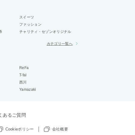
スイーツ
ファッション
券
チャリティ・セゾンオリジナル
カテゴリ一覧へ
ReFa
T-fal
西川
Yamazaki
くあるご質問
Cookieポリシー
会社概要