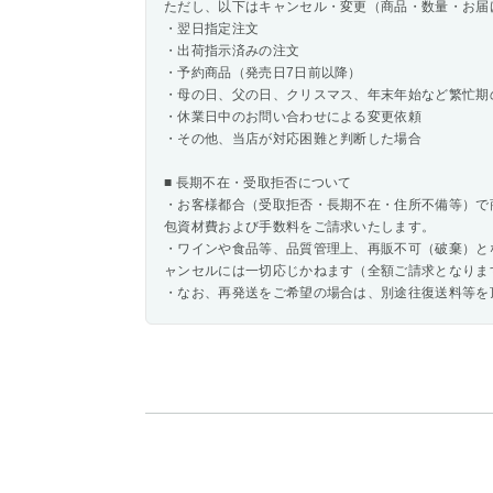
ただし、以下はキャンセル・変更（商品・数量・お届
・翌日指定注文
・出荷指示済みの注文
・予約商品（発売日7日前以降）
・母の日、父の日、クリスマス、年末年始など繁忙期
・休業日中のお問い合わせによる変更依頼
・その他、当店が対応困難と判断した場合
■ 長期不在・受取拒否について
・お客様都合（受取拒否・長期不在・住所不備等）で
包資材費および手数料をご請求いたします。
・ワインや食品等、品質管理上、再販不可（破棄）と
ャンセルには一切応じかねます（全額ご請求となりま
・なお、再発送をご希望の場合は、別途往復送料等を