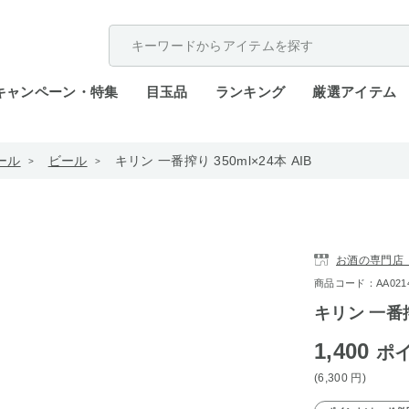
配送遅延が発生しております。
キャンペーン・特集
目玉品
ランキング
厳選アイテム
ール
ビール
キリン 一番搾り 350ml×24本 AIB
お酒の専門店
商品コード：AA0214-
キリン 一番搾り
1,400
ポ
(6,300
円
)