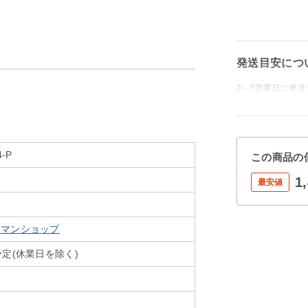
発送目安につ
2～5営業日に発送
4-P
この商品の
1
最安値
カマンショップ
定(休業日を除く)