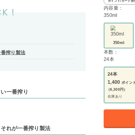
ポイント/カード併
内容量：
K !
350ml
350ml
本数：
一番搾り製法
24本
24本
1,400
ポイン
（6,300円）
しい一番搾り
在庫あり
、それが一番搾り製法