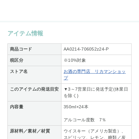
アイテム情報
商品コード
AA0214-706052z24-P
税区分
※10%対象
ストア名
お酒の専門店 リカマンショッ
プ
このアイテムの発送目安
▼3～7営業日に発送予定(休業日
を除く)
内容量
350ml×24本
アルコール度数 7％
原材料／素材／材質
ウイスキー（アメリカ製造）、
スピリッツ、レモン、糖類／炭