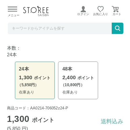
【熊本県での地震による影響について】
令和8年熊本地震に
よる配送遅延が発生しております。
ログイン
お気に入り
メニュー
お酒の専門店 リカマンショップ
サントリー ジムビームソーダ 350ml×24本
本数：
24本
24本
48本
1,300
2,400
ポイント
ポイント
（5,850円）
（10,800円）
在庫あり
在庫あり
商品コード：AA0214-706052z24-P
1,300
ポイント
送料込み
(5,850
円
)