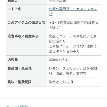
税区分
※10%対象
ストア名
お酒の専門店 リカマンショッ
プ
このアイテムの発送目安
▼2～5営業日に発送予定(休業日
を除く)
注意事項／留意事項
商品リニューアル時期による新
旧指定不可
ご希望パッケージでない理由に
よるキャンセル不可
内容量
350ml×48本
原産国・原産地
レモン、スピリッツ、焼酎/酸味
料、炭酸、香料、甘味料
賞味・消費期限
製造から12ヶ月