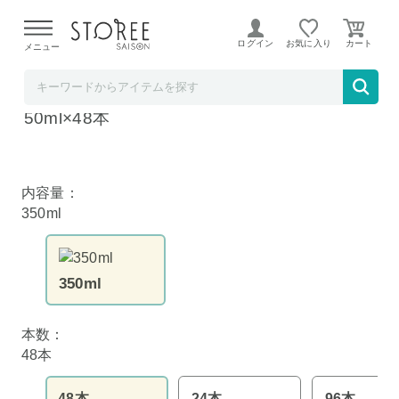
【熊本県での地震による影響について】
令和8年熊本地震に
よる配送遅延が発生しております。
ログイン
お気に入り
メニュー
お酒の専門店 リカマンショップ
サントリー こだわり酒場 レモンサワー 7% 3
50ml×48本
内容量：
350ml
350ml
本数：
48本
48本
24本
96本