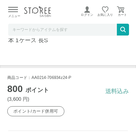
【熊本県での地震による影響について】
令和8年熊本地震に
よる配送遅延が発生しております。
ログイン
お気に入り
メニュー
お酒の専門店 リカマンショップ
アサヒ GINON ジノン 無糖 レモン 350ml×24
本 1ケース 長S
商品コード：AA0214-706934z24-P
800
ポイント
送料込み
(3,600
円
)
ポイント/カード併用可