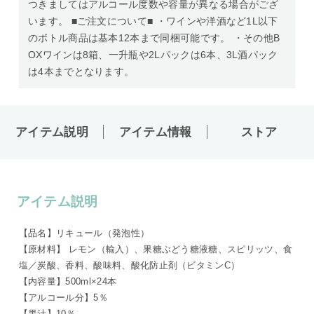
つきましてはアルコール度数や容量が異なる場合がござ
います。 ■ご注文について■ ・ワインや洋酒など1L以下
のボトル商品は基本12本まで同梱可能です。 ・その他B
OXワインは8箱、一升瓶や2Lパックは6本、3L酒パック
は4本までとなります。
アイテム説明
アイテム情報
ストア
アイテム説明
【品名】リキュール（発泡性）
【原材料】 レモン（輸入）、果糖ぶどう糖液糖、スピリッツ、食
塩／炭酸、香料、酸味料、酸化防止剤（ビタミンC）
【内容量】500ml×24本
【アルコール分】5％
【果汁】10％