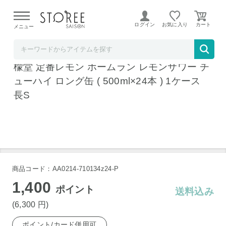
【熊本県での地震による影響について】
令和8年熊本地震に
よる配送遅延が発生しております。
ログイン
お気に入り
メニュー
お酒の専門店 リカマンショップ
コカコーラ こだわりレモンサワー専門店 檸
檬堂 定番レモン ホームラン レモンサワー チ
ューハイ ロング缶 ( 500ml×24本 ) 1ケース
長S
商品コード：AA0214-710134z24-P
1,400
ポイント
送料込み
(6,300
円
)
ポイント/カード併用可