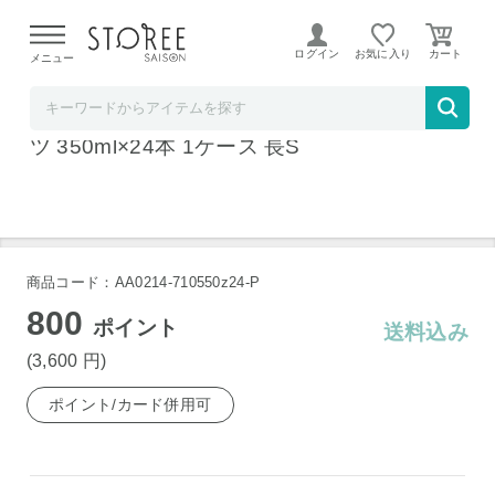
【熊本県での地震による影響について】
令和8年熊本地震に
よる配送遅延が発生しております。
ログイン
お気に入り
メニュー
お酒の専門店 リカマンショップ
アサヒ GINON ジノン 無糖 グレープフルー
ツ 350ml×24本 1ケース 長S
商品コード：AA0214-710550z24-P
800
ポイント
送料込み
(3,600
円
)
ポイント/カード併用可