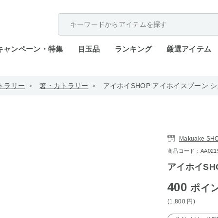
配送遅延が発生しております。
キャンペーン・特集
目玉品
ランキング
厳選アイテム
トラリー
箸・カトラリー
アイホイSHOP アイホイスプーン 
Makuake SHO
商品コード：AA0215-
アイホイSH
400
ポイ
(1,800
円
)