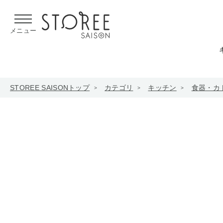
【熊本県での地震による影響について】
令和8年熊本地震による
メニュー
STOREE SAISONトップ
カテゴリ
キッチン
食器・カ