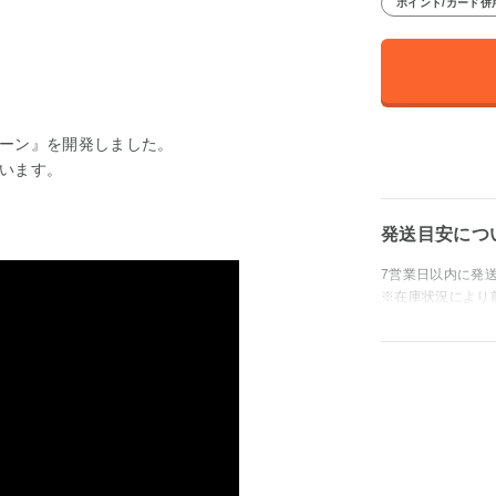
ポイント/カード併
ーン』を開発しました。
います。
発送目安につ
7営業日以内に発
※在庫状況により