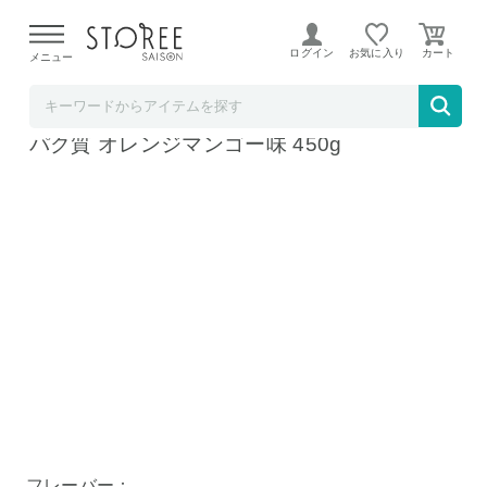
【熊本県での地震による影響について】
令和8年熊本地震に
よる配送遅延が発生しております。
ログイン
お気に入り
メニュー
TK Store
完全栄養食 CPI プロテイン コラーゲン タン
パク質 オレンジマンゴー味 450g
オレンジマンゴー味 450g/900g
アップル味 450g/900g
フレーバー：