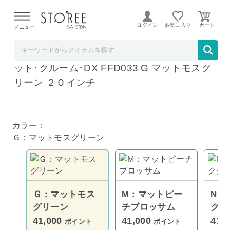
【熊本県での地震による影響について】
令和8年熊本地震に
よる配送遅延が発生しております。
ログイン
お気に入り
メニュー
自転車館
パナソニック 電動自転車 2025年モデル ギュ
ット･クルーム･DX FFD033 G マットモスグ
リーン ２０インチ
カラー：
Ｇ：マットモスグリーン
Ｇ：マットモス
M：マットピー
N：
グリーン
チブロッサム
クグ
41,000
41,000
41,
ポイント
ポイント