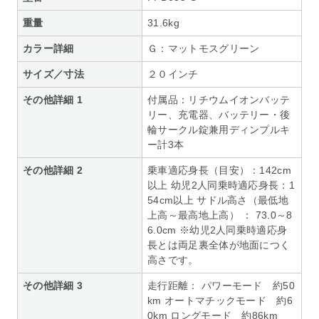
重量
31.6kg
カラー詳細
Ｇ：マットモスグリーン
サイズ／寸法
２０インチ
その他詳細 1
付属品：リチウムイオンバッテ
リー、充電器、バッテリー・後
輪サークル錠兼用ディンプルキ
ー計3本
その他詳細 2
乗車適応身長（目安）：142cm
以上 幼児2人同乗時適応身長：1
54cm以上 サドル高さ（最低地
上高～最高地上高） ： 73.0～8
6.0cm ※幼児2人同乗時適応身
長とは両足裏全体が地面につく
高さです。
その他詳細 3
走行距離： パワーモード 約50
km オートマチックモード 約6
0km ロングモード 約86km