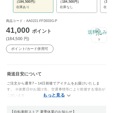
（184,500円）
（184,500円）
（184
在庫あり
在庫なし
在庫
商品コード：AA0221-FFD033G-P
41,000
ポイント
送料込み
(184,500
円
)
ポイント/カード併用可
発送目安について
ご注文から通常7～14日前後でアイテムをお届けいたしま
す。 ※休業日やお届け先、交通事情等により前後する場合が
ございます。
【自転車館ストア 夏季休業のお知らせ】