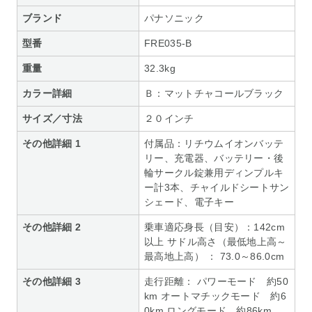
ブランド
パナソニック
型番
FRE035-B
重量
32.3kg
カラー詳細
Ｂ：マットチャコールブラック
サイズ／寸法
２０インチ
その他詳細 1
付属品：リチウムイオンバッテ
リー、充電器、バッテリー・後
輪サークル錠兼用ディンプルキ
ー計3本、チャイルドシートサン
シェード、電子キー
その他詳細 2
乗車適応身長（目安）：142cm
以上 サドル高さ（最低地上高～
最高地上高） ： 73.0～86.0cm
その他詳細 3
走行距離： パワーモード 約50
km オートマチックモード 約6
0km ロングモード 約86km