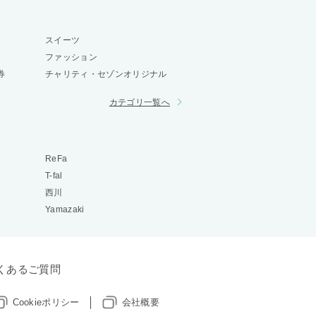
スイーツ
ファッション
券
チャリティ・セゾンオリジナル
カテゴリ一覧へ
ReFa
T-fal
西川
Yamazaki
くあるご質問
Cookieポリシー
会社概要