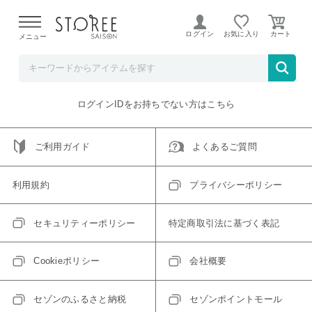
【熊本県での地震による影響について】
令和8年熊本地震に
よる配送遅延が発生しております。
ログイン
お気に入り
メニュー
ご指定のアイテムは取り扱い終了、またはただいま取り扱い
できないアイテムです。
トップへ戻る
ログインIDをお持ちでない方はこちら
ご利用ガイド
よくあるご質問
利用規約
プライバシーポリシー
セキュリティーポリシー
特定商取引法に基づく表記
Cookieポリシー
会社概要
セゾンのふるさと納税
セゾンポイントモール