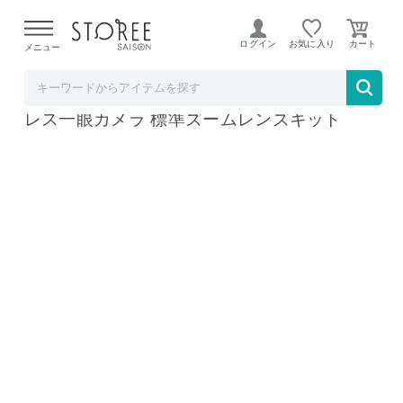
【熊本県での地震による影響について】
令和8年熊本地震に
よる配送遅延が発生しております。
ログイン
お気に入り
メニュー
ホームショッピング STOREE SAISON店
パナソニック LUMIX DC-G100DK-K ミラー
レス一眼カメラ 標準ズームレンズキット