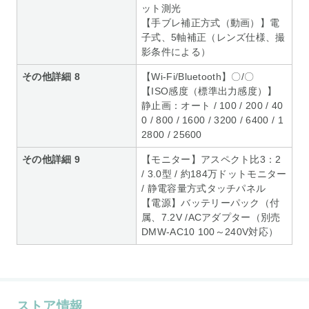
ット測光
【手ブレ補正方式（動画）】電
子式、5軸補正（レンズ仕様、撮
影条件による）
その他詳細 8
【Wi-Fi/Bluetooth】〇/〇
【ISO感度（標準出力感度）】
静止画：オート / 100 / 200 / 40
0 / 800 / 1600 / 3200 / 6400 / 1
2800 / 25600
その他詳細 9
【モニター】アスペクト比3：2
/ 3.0型 / 約184万ドットモニター
/ 静電容量方式タッチパネル
【電源】バッテリーパック（付
属、7.2V /ACアダプター（別売
DMW-AC10 100～240V対応）
ストア情報