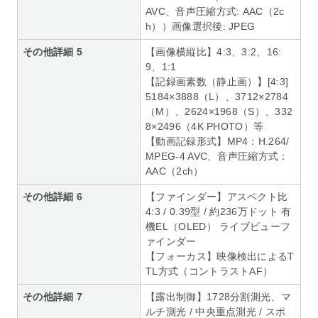
AVC、音声圧縮方式: AAC（2c
h））画像選択後: JPEG
その他詳細 5
【画像横縦比】4:3、3:2、16:
9、1:1
【記録画素数（静止画）】[4:3]
5184×3888（L）、3712×2784
（M）、2624×1968（S）、332
8×2496（4K PHOTO）等
【動画記録形式】MP4：H.264/
MPEG-4 AVC、音声圧縮方式：
AAC（2ch）
その他詳細 6
【ファインダー】アスペクト比
4:3 / 0.39型 / 約236万ドット 有
機EL（OLED） ライブビューフ
ァインダー
【フォーカス】映像検出によるT
TL方式（コントラストAF）
その他詳細 7
【露出制御】1728分割測光、マ
ルチ測光 / 中央重点測光 / スポ