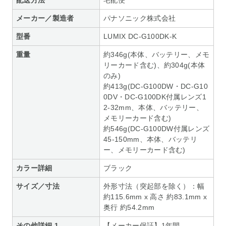
配送方法
宅配便
メーカー／製造者
パナソニック株式会社
型番
LUMIX DC-G100DK-K
重量
約346g(本体、バッテリー、メモ
リーカード含む)、約304g(本体
のみ)
約413g(DC-G100DW・DC-G10
0DV・DC-G100DK付属レンズ1
2-32mm、本体、バッテリー、
メモリーカード含む)
約546g(DC-G100DW付属レンズ
45-150mm、本体、バッテリ
ー、メモリーカード含む)
カラー詳細
ブラック
サイズ／寸法
外形寸法（突起部を除く）：幅
約115.6mm x 高さ 約83.1mm x
奥行 約54.2mm
その他詳細 1
【メーカー保証】1年間