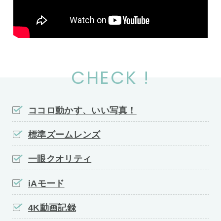
CHECK !
ココロ動かす、いい写真！
標準ズームレンズ
一眼クオリティ
iAモード
4K動画記録