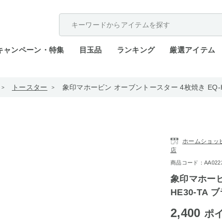
配送遅延が発生しております。
キャンペーン・特集
目玉品
ランキング
厳選アイテム
トースター
象印マホービン オーブントースター 4枚焼き EQ-H
ホームショッピン
店
商品コード：AA0222-
象印マホービ
HE30-TA 
2,400
ポ