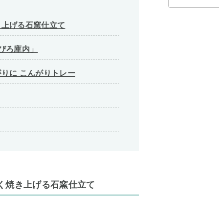
き上げる石窯仕立て
びろ庫内」
りに こんがりトレー
く焼き上げる石窯仕立て