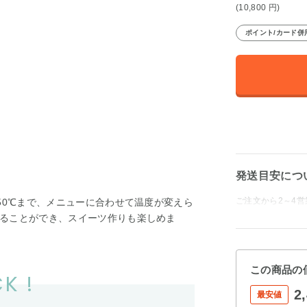
(10,800
円
)
ポイント/カード併
発送目安につ
ご注文から2～4
50℃まで、メニューに合わせて温度が変えら
ることができ、スイーツ作りも楽しめま
この商品の
K !
2
最安値