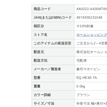
商品コード
AA0222-4426MTI0
JAN(またはISBN)コード
4974305231048
税区分
※10%対象
ストア名
ホームショッピング S
このアイテムの発送目安
ご注文から2～4営
配送元
株式会社ホームシ
配送方法
宅配便
メーカー／製造者
象印マホービン
型番
EQ-HE30-TA
重量
5.0kg
カラー詳細
ブラウン
サイズ／寸法
外形寸法 幅×奥行×高さ