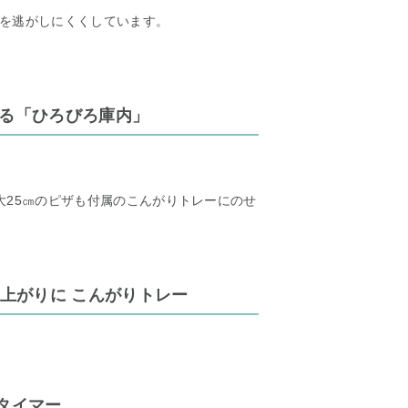
を逃がしにくくしています。
ける「ひろびろ庫内」
大25㎝のピザも付属のこんがりトレーにのせ
上がりに こんがりトレー
グタイマー