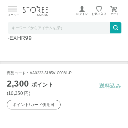
【熊本県での地震による影響について】
令和8年熊本地震に
よる配送遅延が発生しております。
ログイン
お気に入り
メニュー
ホームショッピング STOREE SAISON店
JVC Victor(ビクター) スピーカースタンド LS
-EXHR99
商品コード：AA0222-5185VIC0081-P
2,300
ポイント
送料込み
(10,350
円
)
ポイント/カード併用可