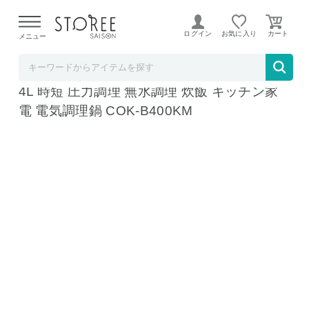
【熊本県での地震による影響について】
令和8年熊本地震に
よる配送遅延が発生しております。
ログイン
お気に入り
メニュー
ホームショッピング STOREE SAISON店
タイガー 電気圧力鍋 クックポッド ブラック
4L 時短 圧力調理 無水調理 炊飯 キッチン家
電 電気調理鍋 COK-B400KM