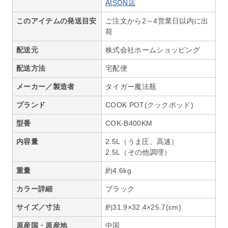
AISON店
このアイテムの発送目安
ご注文から2～4営業日以内に出
荷
配送元
株式会社ホームショッピング
配送方法
宅配便
メーカー／製造者
タイガー魔法瓶
ブランド
COOK POT(クックポッド)
型番
COK-B400KM
内容量
2.5L（うま圧、高速）
2.5L（その他調理）
重量
約4.6kg
カラー詳細
ブラック
サイズ／寸法
約31.9×32.4×25.7(cm)
原産国・原産地
中国