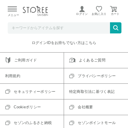
【熊本県での地震による影響について】
令和8年熊本地震に
よる配送遅延が発生しております。
ログイン
お気に入り
メニュー
ご指定のアイテムは取り扱い終了、またはただいま取り扱い
できないアイテムです。
トップへ戻る
ログインIDをお持ちでない方はこちら
ご利用ガイド
よくあるご質問
利用規約
プライバシーポリシー
セキュリティーポリシー
特定商取引法に基づく表記
Cookieポリシー
会社概要
セゾンのふるさと納税
セゾンポイントモール