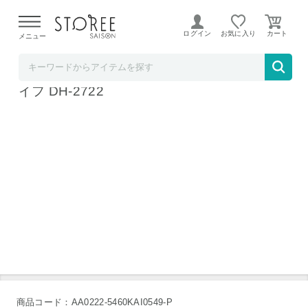
【熊本県での地震による影響について】
令和8年熊本地震に
よる配送遅延が発生しております。
ログイン
お気に入り
メニュー
ホームショッピング STOREE SAISON店
貝印 Nyammy (ニャミー) ねこのフルーツナ
イフ DH-2722
貝印 Nyammy (ニャーミー） ねこのフルーツナイフ DH-272
2
貝印 Nyammy (ニャーミー） ねこのフルーツナイフ DH-272
2
ねこのデザイン
ブリスターパック
商品コード：AA0222-5460KAI0549-P