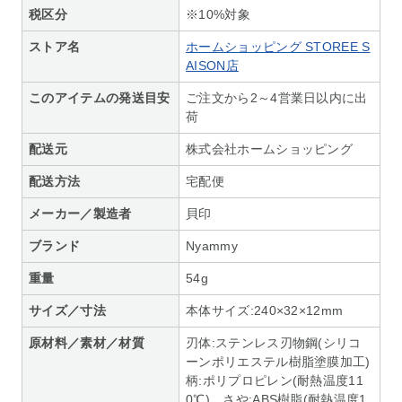
税区分
※10%対象
ストア名
ホームショッピング STOREE S
AISON店
このアイテムの発送目安
ご注文から2～4営業日以内に出
荷
配送元
株式会社ホームショッピング
配送方法
宅配便
メーカー／製造者
貝印
ブランド
Nyammy
重量
54g
サイズ／寸法
本体サイズ:240×32×12mm
原材料／素材／材質
刃体:ステンレス刃物鋼(シリコ
ーンポリエステル樹脂塗膜加工)
柄:ポリプロピレン(耐熱温度11
0℃)、さや:ABS樹脂(耐熱温度1