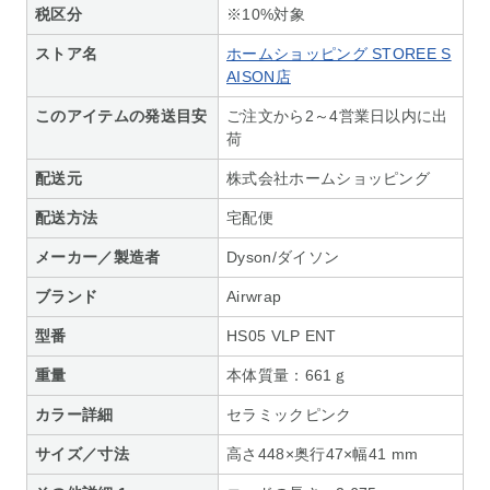
税区分
※10%対象
ストア名
ホームショッピング STOREE S
AISON店
このアイテムの発送目安
ご注文から2～4営業日以内に出
荷
配送元
株式会社ホームショッピング
配送方法
宅配便
メーカー／製造者
Dyson/ダイソン
ブランド
Airwrap
型番
HS05 VLP ENT
重量
本体質量：661ｇ
カラー詳細
セラミックピンク
サイズ／寸法
高さ448×奥行47×幅41 mm