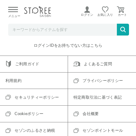
【熊本県での地震による影響について】
令和8年熊本地震に
よる配送遅延が発生しております。
ログイン
お気に入り
メニュー
ご指定のアイテムは取り扱い終了、またはただいま取り扱い
できないアイテムです。
トップへ戻る
ログインIDをお持ちでない方はこちら
ご利用ガイド
よくあるご質問
利用規約
プライバシーポリシー
セキュリティーポリシー
特定商取引法に基づく表記
Cookieポリシー
会社概要
セゾンのふるさと納税
セゾンポイントモール