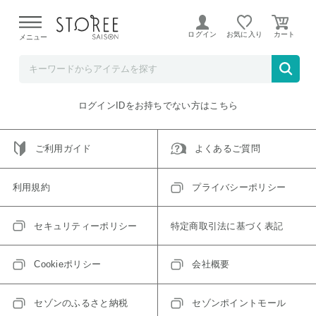
【熊本県での地震による影響について】
令和8年熊本地震に
よる配送遅延が発生しております。
ログイン
お気に入り
メニュー
ご指定のアイテムは取り扱い終了、またはただいま取り扱い
できないアイテムです。
トップへ戻る
ログインIDをお持ちでない方はこちら
ご利用ガイド
よくあるご質問
利用規約
プライバシーポリシー
セキュリティーポリシー
特定商取引法に基づく表記
Cookieポリシー
会社概要
セゾンのふるさと納税
セゾンポイントモール