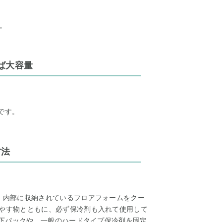
。
ば大容量
です。
方法
2）内部に収納されているフロアフォームをクー
冷やす物とともに、必ず保冷剤も入れて使用して
氷点下パックや、一般のハードタイプ保冷剤を固定