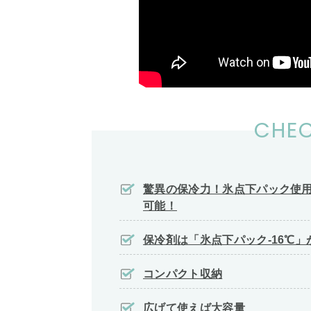
CHEC
驚異の保冷力！氷点下パック使用
可能！
保冷剤は「氷点下パック-16℃」
コンパクト収納
広げて使えば大容量