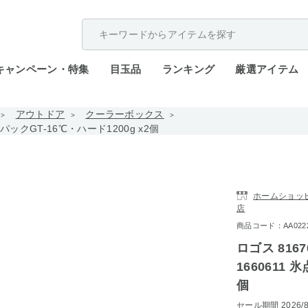
配送遅延が発生しております。
キャンペーン・特集
目玉品
ランキング
厳選アイテム
アウトドア
クーラーボックス
下パックGT-16℃・ハード1200g x2個
ホームショッピン
店
商品コード：AA0222-
ロゴス 816
1660611 
個
セール期間
2026/8