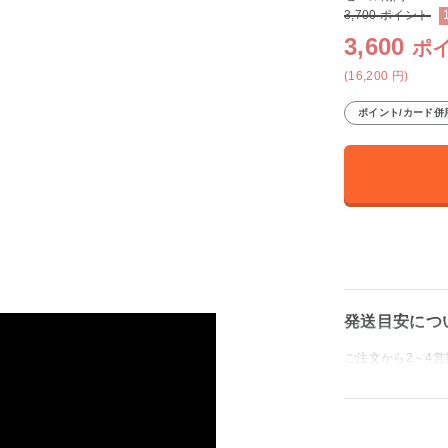
3,700
ポイント
3,600
ポ
(16,200
円
)
ポイント/カード併
発送目安につ
ご注文から2～4