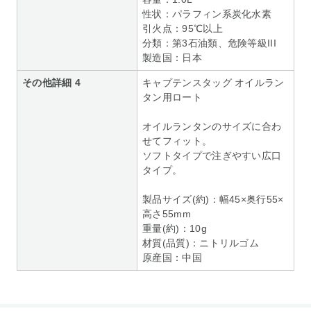
性状：パラフィン系炭化水素
引火点：95℃以上
分類：第3石油類、危険等級III
製造国：日本
その他詳細 4
キャプテンスタッグ オイルラン
タン用ロート
オイルランタンのサイズに合わ
せてフィット。
ソフトタイプで注ぎやすい広口
タイプ。
製品サイズ(約)：幅45×奥行55×
高さ55mm
重量(約)：10g
材質(品質)：ニトリルゴム
原産国：中国