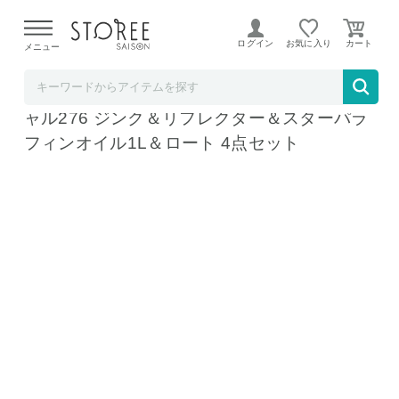
【熊本県での地震による影響について】
令和8年熊本地震に
よる配送遅延が発生しております。
ログイン
お気に入り
メニュー
ホームショッピング STOREE SAISON店
フュアハンド 灯油ランタン ベイビースペシ
ャル276 ジンク＆リフレクター＆スターパラ
フィンオイル1L＆ロート 4点セット