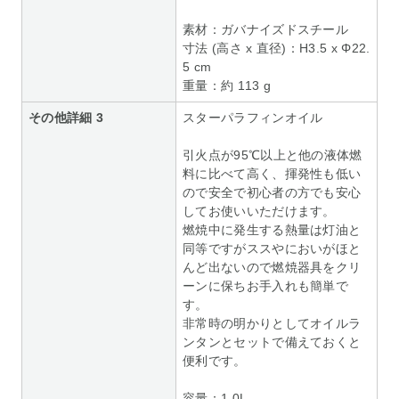
素材：ガバナイズドスチール
寸法 (高さ x 直径)：H3.5 x Φ22.
5 cm
重量：約 113 g
その他詳細 3
スターパラフィンオイル
引火点が95℃以上と他の液体燃
料に比べて高く、揮発性も低い
ので安全で初心者の方でも安心
してお使いいただけます。
燃焼中に発生する熱量は灯油と
同等ですがススやにおいがほと
んど出ないので燃焼器具をクリ
ーンに保ちお手入れも簡単で
す。
非常時の明かりとしてオイルラ
ンタンとセットで備えておくと
便利です。
容量：1.0L