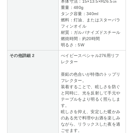
本体寸法：15×13.5×H26.5㎝
重量：480g
タンク容量：340ml
燃料：灯油、またはスターパラ
フィンオイル
材質：ガルバナイズドスチール
燃焼時間：約20時間
明るさ：5W
その他詳細 2
べイビースペシャル276用リフ
レクター
亜鉛の色合いが特徴のトップリ
フレクター。
装着することで、眩しさを防ぐ
と同時に、光を反射して手元や
テーブルをより明るく照らしま
す。
眩しさを抑え、安定した暖かみ
のある光で料理やお酒を楽しみ
ながら、リラックスした夜を過
ごせます。