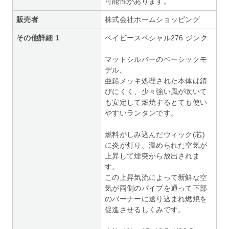
可能性があります。
販売者
株式会社ホームショッピング
その他詳細 1
ベイビースペシャル276 ジンク
マットシルバーのベーシックモ
デル。
亜鉛メッキ処理された本体は錆
びにくく、少々強い風が吹いて
も安定して燃焼するとても使い
やすいランタンです。
燃料がしみ込んだウィック(芯)
に炎が灯り、温められた空気が
上昇して煙突から放出されま
す。
この上昇気流によって新鮮な空
気が両側のパイプを通って下部
のバーナーに送り込まれ燃焼を
促進させるしくみです。