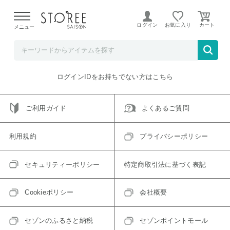
【熊本県での地震による影響について】
令和8年熊本地震に
よる配送遅延が発生しております。
ログイン
お気に入り
メニュー
ご指定のアイテムは取り扱い終了、またはただいま取り扱い
できないアイテムです。
トップへ戻る
ログインIDをお持ちでない方はこちら
ご利用ガイド
よくあるご質問
利用規約
プライバシーポリシー
セキュリティーポリシー
特定商取引法に基づく表記
Cookieポリシー
会社概要
セゾンのふるさと納税
セゾンポイントモール