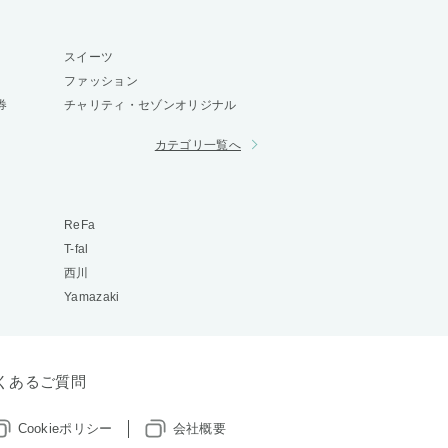
スイーツ
ファッション
券
チャリティ・セゾンオリジナル
カテゴリ一覧へ
ReFa
T-fal
西川
Yamazaki
くあるご質問
Cookieポリシー
会社概要