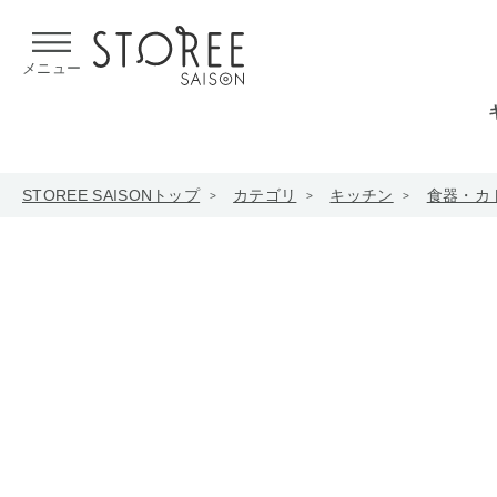
【熊本県での地震による影響について】
令和8年熊本地震による
メニュー
STOREE SAISONトップ
カテゴリ
キッチン
食器・カ