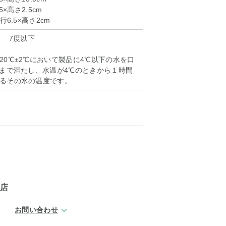
5×高さ2.5cm
行6.5×高さ2cm
】 7度以下
20℃±2℃において製品に4℃以下の水を口
置まで満たし、水温が4℃のときから１時間
るその水の温度です。
N店
お問い合わせ