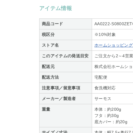
アイテム情報
商品コード
AA0222-S0800ZET
税区分
※10%対象
ストア名
ホームショッピング S
このアイテムの発送目安
ご注文から2～4営
配送元
株式会社ホームショ
配送方法
宅配便
注意事項／留意事項
食洗機対応
メーカー／製造者
サーモス
重量
本体：約200g
フタ：約30g
底カバー：約20g
サイズ／寸法
本体：幅7.5×奥行7.