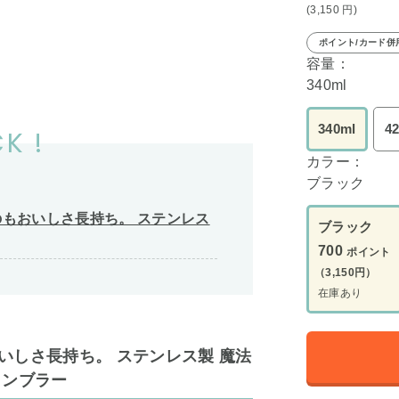
(3,150
円
)
ポイント/カード併
容量：
340ml
340ml
4
K !
カラー：
ブラック
もおいしさ長持ち。 ステンレス
ブラック
700
ポイント
（3,150円）
在庫あり
いしさ長持ち。 ステンレス製 魔法
タンブラー