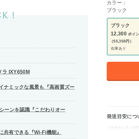
カラー：
ブラック
K !
ブラック
12,300
ポイ
（55,350円）
在庫あり
 IXY650M
イナミックな風景も『高画質ズー
2シーンを認識『こだわりオー
発送目安につ
ご注文から2～4
共有できる『Wi-Fi機能』