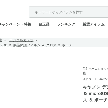
配送遅延が発生しております。
キャンペーン・特集
目玉品
ランキング
厳選アイテム
鏡
デジタルカメラ
HC32GB ＆ 液晶保護フィルム ＆ クロス ＆ ポーチ
ホームショッピン
店
商品コード：AA0222-
キヤノン デジ
＆ micro
ス ＆ ポーチ