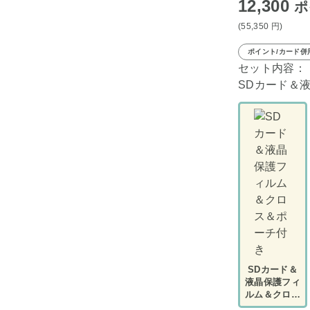
12,300
ポ
(55,350
円
)
ポイント/カード併
セット内容：
SDカード＆
SDカード＆
液晶保護フィ
ルム＆クロス
＆ポーチ付き