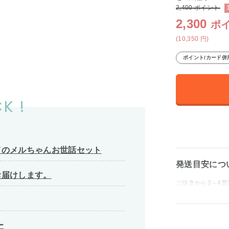
2,400
ポイント
2,300
ポ
(10,350
円
)
ポイント/カード併
K !
てのメルちゃんお世話セット
発送目安につ
お届けします。
ご注文から2～4
ー