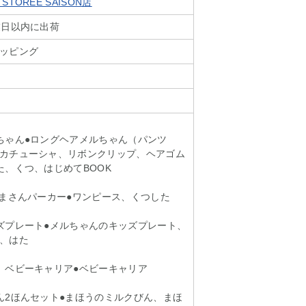
TOREE SAISON店
業日以内に出荷
ッピング
ちゃん●ロングヘアメルちゃん（パンツ
カチューシャ、リボンクリップ、ヘアゴム
た、くつ、はじめてBOOK
くまさんパーカー●ワンピース、くつした
ズプレート●メルちゃんのキッズプレート、
、はた
 ベビーキャリア●ベビーキャリア
ん2ほんセット●まほうのミルクびん、まほ