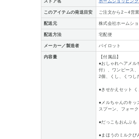
ストア名
ホームショッピング S
このアイテムの発送目安
ご注文から2～4営
配送元
株式会社ホームショ
配送方法
宅配便
メーカー／製造者
パイロット
内容量
【付属品】
●おしゃれヘアメル
付）、ワンピース、
2個、くし、くつし
●きせかえセット 
●メルちゃんのキッ
スプーン、フォーク
●だっこもおんぶも
●まほうのミルクび