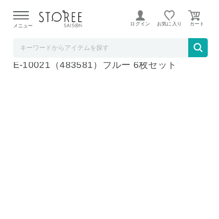
【熊本県での地震による影響について】
令和8年熊本地震に
よる配送遅延が発生しております。
ログイン
お気に入り
メニュー
ホームショッピング STOREE SAISON店
cocochiena ココチエナ スリムバスタオル C
E-10021（483581）ブルー 6枚セット