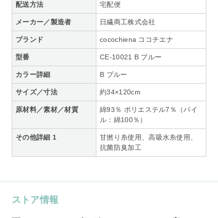
配送方法
宅配便
メーカー／製造者
日繊商工株式会社
ブランド
cocochiena ココチエナ
型番
CE-10021 B ブルー
カラー詳細
B ブルー
サイズ／寸法
約34×120cm
原材料／素材／材質
綿93％ ポリエステル7％（パイ
ル：綿100％）
その他詳細 1
甘撚り糸使用、高吸水糸使用、
抗菌防臭加工
ストア情報