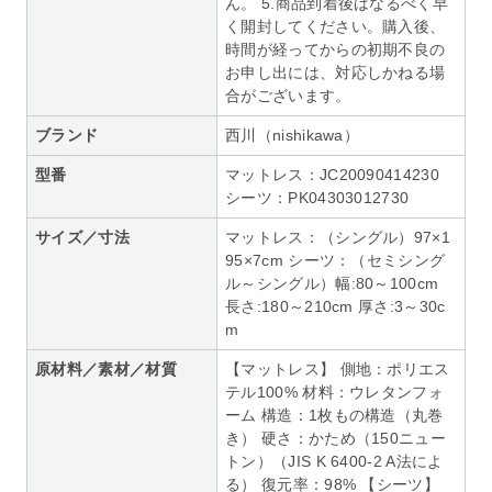
ん。 5.商品到着後はなるべく早
く開封してください。購入後、
時間が経ってからの初期不良の
お申し出には、対応しかねる場
合がございます。
ブランド
西川（nishikawa）
型番
マットレス：JC20090414230
シーツ：PK04303012730
サイズ／寸法
マットレス：（シングル）97×1
95×7cm シーツ：（セミシング
ル～シングル）幅:80～100cm
長さ:180～210cm 厚さ:3～30c
m
原材料／素材／材質
【マットレス】 側地：ポリエス
テル100% 材料：ウレタンフォ
ーム 構造：1枚もの構造（丸巻
き） 硬さ：かため（150ニュー
トン）（JIS K 6400-2 A法によ
る） 復元率：98% 【シーツ】