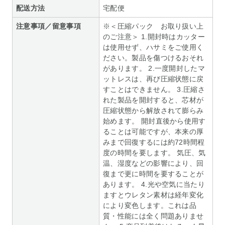
配送方法
宅配便
注意事項／留意事項
※＜圧縮パック お取り扱い上
のご注意＞ 1.開封時はカッター
は使用せず、ハサミをご使用く
ださい。製品を傷つけるおそれ
があります。 2.一度開封したマ
ットレスは、再び圧縮状態に戻
すことはできません。 3.圧縮さ
れた製品を開封すると、芯材が
圧縮状態から解放されて膨らみ
始めます。 開封直後から使用す
ることは可能ですが、本来の厚
みまで回復するには約72時間程
度の時間を要します。 気圧、気
温、湿度などの影響により、回
復まで更に時間を要することが
あります。 4.光や空気に当たり
ますとウレタン素材は経年変化
により変色します。これは品
質・性能には全く問題ありませ