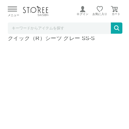
【熊本県での地震による影響について】
令和8年熊本地震に
よる配送遅延が発生しております。
ログイン
お気に入り
メニュー
ホームショッピング STOREE SAISON店
西川 エニーマット ブルー S ＋西川 のびのび
クイック（R）シーツ グレー SS-S