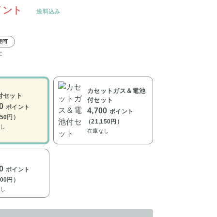
イント
送料込み
用可
：
カセットガス＆電池
付セット
付セット
00
ポイント
4,700
ポイント
350円）
（21,150円）
し
在庫なし
00
ポイント
900円）
し