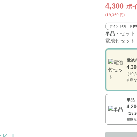
4,300
ポ
(19,350
円
)
ポイント/カード併
単品・セット
電池付セット
電池
4,3
（19,
在庫な
単品
4,2
（18,
在庫な