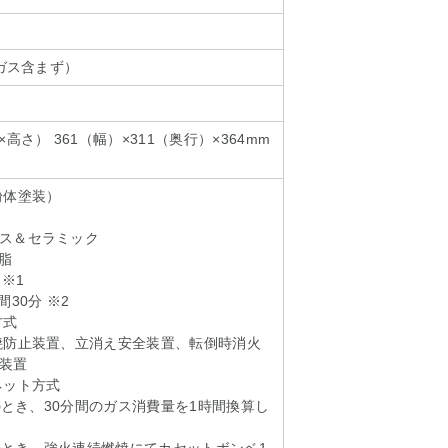
トガス含まず）
高さ） 361（幅）×311（奥行）×364mm
粉体塗装）
ス＆セラミック
脂
 ※1
30分 ※2
方式
焼防止装置、立消え安全装置、転倒時消火
装置
ネット方式
℃のとき、30分間のガス消費量を1時間換算し