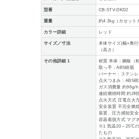
型番
CB-STV-DKD2
重量
約4.3kg（カセッ
カラー詳細
レッド
サイズ／寸法
本体サイズ(幅×奥行×
（高さ）
その他詳細 1
材質 本体：鋼板（
取っ手：ABS樹脂
バーナー：ステンレ
点火つまみ：ABS樹
ガス消費量 約98g/h
連続燃焼時間 約2時間
点火方式 圧電点火
安全装置 不完全燃
装置、圧力感知安全
容器着脱方式 マグ
※1 気温20～25
たもの