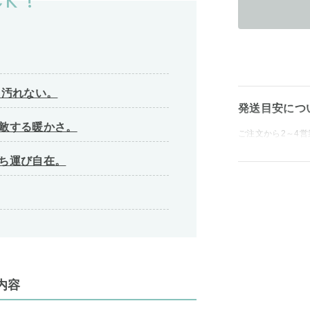
K !
も汚れない。
発送目安につ
匹敵する暖かさ。
ご注文から2～4
持ち運び自在。
内容