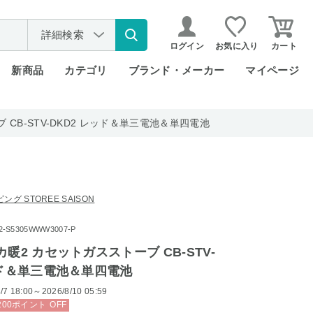
詳細検索
ログイン
お気に入り
カート
新商品
カテゴリ
ブランド・メーカー
マイページ
 CB-STV-DKD2 レッド＆単三電池＆単四電池
グ STOREE SAISON
S5305WWW3007-P
暖2 カセットガスストーブ CB-STV-
ッド＆単三電池＆単四電池
/7 18:00～2026/8/10 05:59
200
ポイント
OFF