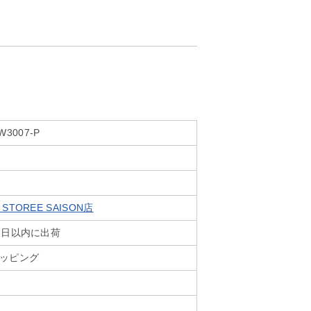
W3007-P
TOREE SAISON店
業日以内に出荷
ッピング