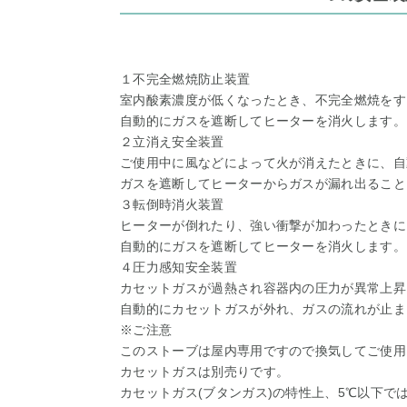
１不完全燃焼防止装置
室内酸素濃度が低くなったとき、不完全燃焼をす
自動的にガスを遮断してヒーターを消火します。
２立消え安全装置
ご使用中に風などによって火が消えたときに、自
ガスを遮断してヒーターからガスが漏れ出ること
３転倒時消火装置
ヒーターが倒れたり、強い衝撃が加わったときに
自動的にガスを遮断してヒーターを消火します。
４圧力感知安全装置
カセットガスが過熱され容器内の圧力が異常上昇
自動的にカセットガスが外れ、ガスの流れが止ま
※ご注意
このストーブは屋内専用ですので換気してご使用
カセットガスは別売りです。
カセットガス(ブタンガス)の特性上、5℃以下で