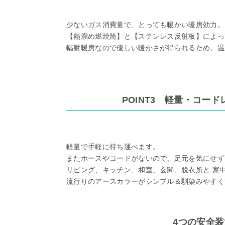
少ないガス消費量で、とっても暖かい暖房効力。
【熱溜め燃焼筒】と【ステンレス反射板】によっ
輻射暖房なので優しい暖かさが得られるため、温
POINT3 軽量・コー
軽量で手軽に持ち運べます。
またホースやコードがないので、足元を気にせず
リビング、キッチン、和室、玄関、脱衣所と 家
流行りのアースカラーがシンプル＆馴染みやすく
4つの安全