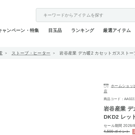
配送遅延が発生しております。
キャンペーン・特集
目玉品
ランキング
厳選アイテム
電
ストーブ・ヒーター
岩谷産業 デカ暖2 カセットガスストーブ
ホームショッピン
店
商品コード：AA0222-
岩谷産業 デカ
DKD2 レ
セール期間
2026/8
4,500
ポイント