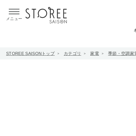
【熊本県での地震による影響について】
令和8年熊本地震による
メニュー
STOREE SAISONトップ
カテゴリ
家電
季節・空調家