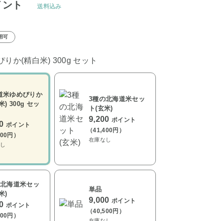
イント
送料込み
用可
りか(精白米) 300g セット
道米ゆめぴりか
3種の北海道米セッ
米) 300g セッ
ト(玄米)
9,200
ポイント
00
ポイント
（41,400円）
500円）
在庫なし
し
の北海道米セッ
単品
米)
9,000
ポイント
00
ポイント
（40,500円）
400円）
在庫なし