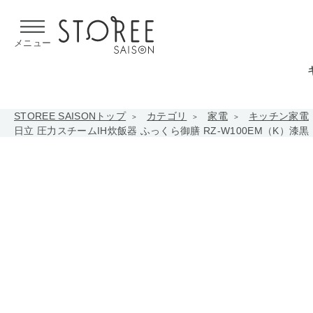
【熊本県での地震による影響について】
令和8年熊本地震による
メニュー
STOREE SAISONトップ
カテゴリ
家電
キッチン家電
日立 圧力スチームIH炊飯器 ふっくら御膳 RZ-W100EM（K）漆黒 