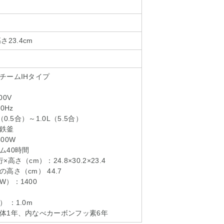
高さ23.4cm
チームIHタイプ
0V
0Hz
0.5合）～1.0L（5.5合）
鉄釜
00W
ム40時間
さ（cm）：24.8×30.2×23.4
高さ（cm） 44.7
）：1400
 ：1.0m
体1年、内なべカーボンフッ素6年