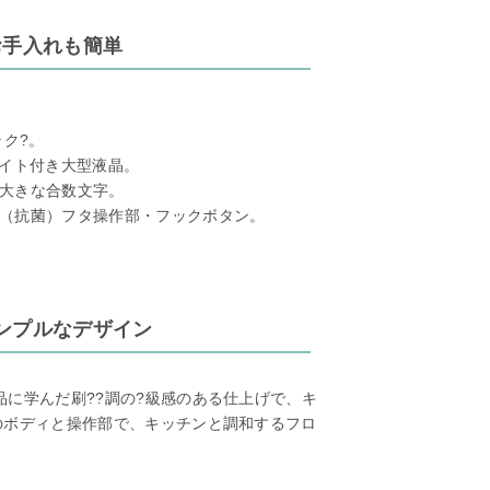
お手入れも簡単
ラク?。
ライト付き大型液晶。
大きな合数文字。
（抗菌）フタ操作部・フックボタン。
ンプルなデザイン
品に学んだ刷??調の?級感のある仕上げで、キ
のボディと操作部で、キッチンと調和するフロ