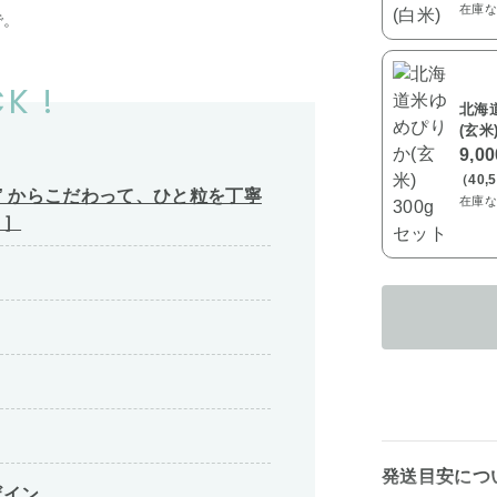
在庫な
で。
K !
北海
(玄米
9,0
（40,
” からこだわって、ひと粒を丁寧
在庫な
き］
発送目安につ
ザイン