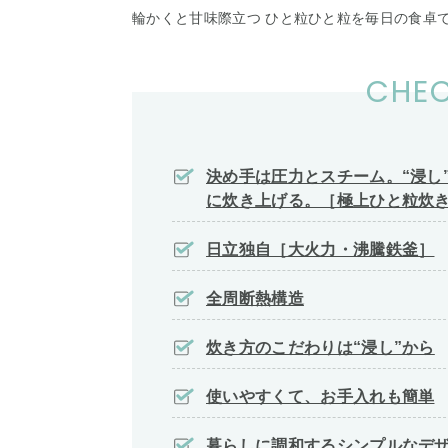
輪かくと甘味際立つ ひと粒ひと粒を毎日の食卓
CHEC
決め手は圧力とスチーム。“浸し
に炊き上げる。［極上ひと粒炊
日立独自［大火力・沸騰鉄釜］
全周断熱構造
炊き方のこだわりは“浸し”から
使いやすくて、お手入れも簡単
暮らしに調和するシンプルなデ