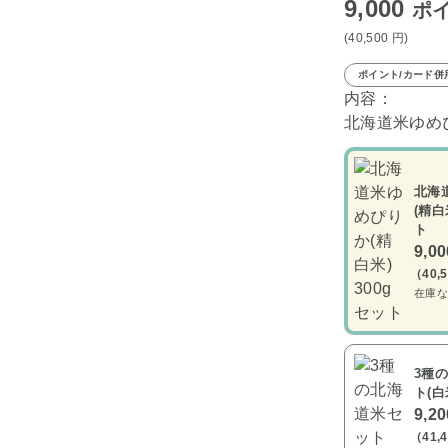
9,000
ポ
(40,500
円
)
ポイント/カード併
内容：
北海道米ゆめぴ
北海
(精白
ト
9,0
（40,
在庫な
3種
ト(白
9,2
（41,