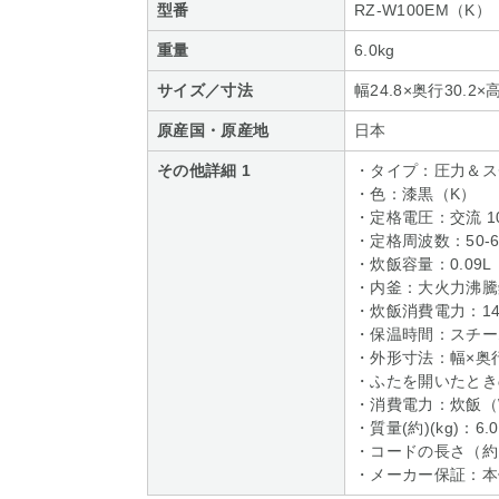
型番
RZ-W100EM（K）
重量
6.0kg
サイズ／寸法
幅24.8×奥行30.2×
原産国・原産地
日本
その他詳細 1
・タイプ：圧力＆ス
・色：漆黒（K）
・定格電圧：交流 10
・定格周波数：50-6
・炊飯容量：0.09L（
・内釜：大火力沸騰
・炊飯消費電力：14
・保温時間：スチー
・外形寸法：幅×奥行×高
・ふたを開いたときの
・消費電力：炊飯（W
・質量(約)(kg)：6.0
・コードの長さ（約）
・メーカー保証：本