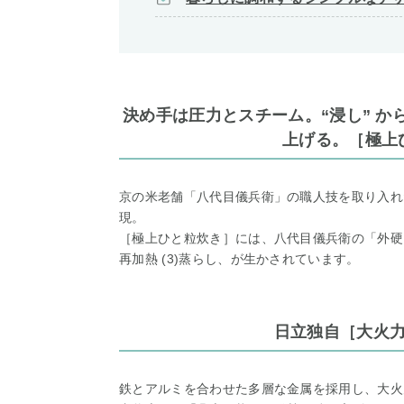
決め手は圧力とスチーム。“浸し” 
上げる。［極上
京の米老舗「八代目儀兵衛」の職人技を取り入れ
現。
［極上ひと粒炊き］には、八代目儀兵衛の「外硬内軟
再加熱 (3)蒸らし、が生かされています。
日立独自［大火
鉄とアルミを合わせた多層な金属を採用し、大火