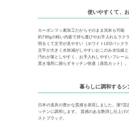
使いやすくて、
カーボンフッ素加工だからそのまま洗米も可能
約790gの軽い内釜で持ち運びやお手入れもラク
明るくて文字が見やすい［ホワイトLEDバック
文字が大きく水加減がしやすいおこのみ水位線と
汚れが落としやすく、お手入れしやすいフレーム
置き場所に困らずキッチン快適［蒸気カット］。
暮らしに調和するシ
日本の道具の豊かな質感を表現しました。漆?芸
ッチンに調和します。 質感のある艶消し仕上げ
ストブラック。