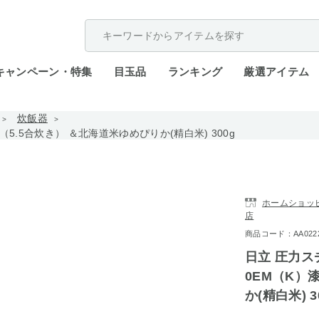
配送遅延が発生しております。
キャンペーン・特集
目玉品
ランキング
厳選アイテム
炊飯器
（5.5合炊き） ＆北海道米ゆめぴりか(精白米) 300g
ホームショッピン
店
商品コード：AA0222-
日立 圧力スチ
0EM（K）
か(精白米) 3