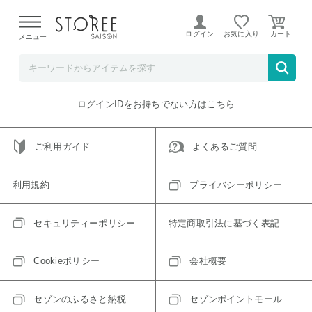
【熊本県での地震による影響について】
令和8年熊本地震に
よる配送遅延が発生しております。
ログイン
お気に入り
メニュー
ご指定のアイテムは取り扱い終了、またはただいま取り扱い
できないアイテムです。
トップへ戻る
ログインIDをお持ちでない方はこちら
ご利用ガイド
よくあるご質問
利用規約
プライバシーポリシー
セキュリティーポリシー
特定商取引法に基づく表記
Cookieポリシー
会社概要
セゾンのふるさと納税
セゾンポイントモール