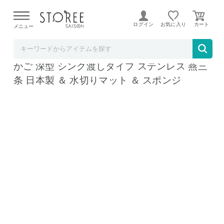
【熊本県での地震による影響について】
令和8年熊本地震に
よる配送遅延が発生しております。
ログイン
お気に入り
メニュー
ホームショッピング STOREE SAISON店
ビーワーススタイル すっきり暮らす 水切り
かご 深型 シンク渡しタイプ ステンレス 燕三
条 日本製 ＆ 水切りマット ＆ スポンジ