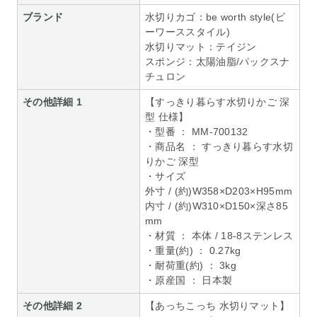
ブランド
水切りカゴ：be worth style(ビ
ーワーススタイル)
水切りマット：テイジン
スポンジ：太陽油脂/パックスナ
チュロン
その他詳細 1
【すっきり暮らす水切りかご 深
型 仕様】
・型番 ： MM-700132
・商品名 ： すっきり暮らす水切
りかご 深型
・サイズ
外寸 / (約)W358×D203×H95mm
内寸 / (約)W310×D150×深さ85
mm
・材質 ： 本体 / 18-8ステンレス
・重量(約) ： 0.27kg
・耐荷重(約) ： 3kg
・原産国 ： 日本製
その他詳細 2
【あっちこっち 水切りマット】