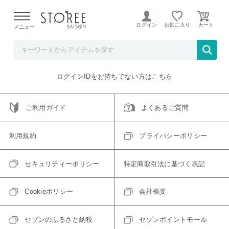
【熊本県での地震による影響について】
令和8年熊本地震に
よる配送遅延が発生しております。
ログイン
お気に入り
メニュー
ご指定のアイテムは取り扱い終了、またはただいま取り扱い
できないアイテムです。
トップへ戻る
ログインIDをお持ちでない方はこちら
ご利用ガイド
よくあるご質問
利用規約
プライバシーポリシー
セキュリティーポリシー
特定商取引法に基づく表記
Cookieポリシー
会社概要
セゾンのふるさと納税
セゾンポイントモール