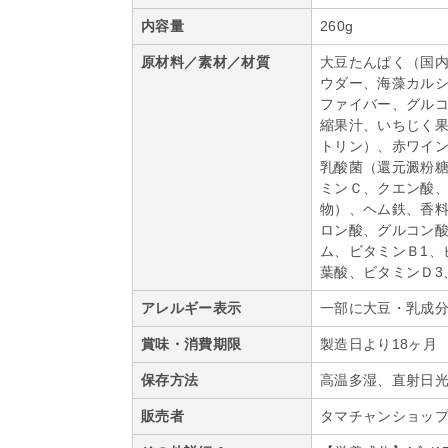
内容量
260g
原材料／素材／材質
大豆たんぱく（国
ウダー、海藻カル
ファイバー、グル
縮果汁、いちじく
トリン）、赤ワイ
乳酸菌（還元澱粉糖
ミンＣ、クエン酸
物）、ヘム鉄、香
ロン酸、グルコン
ム、ビタミンＢ1、
葉酸、ビタミンＤ3
アレルギー表示
一部に大豆・乳成
賞味・消費期限
製造日より18ヶ月
保存方法
高温多湿、直射日
販売者
タマチャンショッ