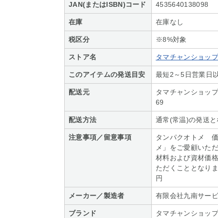
JAN(またはISBN)コード
4535640138098
在庫
在庫なし
税区分
※8%対象
ストア名
タマチャンショッ
このアイテムの発送目安
最短2～5日営業日
配送元
タマチャンショップ 宮
69
配送方法
通常(常温)の発送
注意事項／留意事項
タンパクオトメ 価
メ」をご愛顧いただ
材料および資材価
ただくこととなりました
円
メーカー／製造者
有限会社九南サー
ブランド
タマチャンショッ