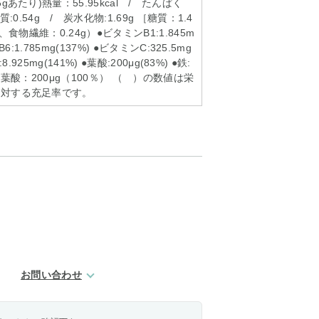
gあたり)熱量：55.95kcal / たんぱく
質:0.54g / 炭水化物:1.69g ［糖質：1.4
、食物繊維：0.24g）●ビタミンB1:1.845m
6:1.785mg(137%) ●ビタミンC:325.5mg
8.925mg(141%) ●葉酸:200μg(83%) ●鉄:
g ●葉酸：200μg（100％） （ ）の数値は栄
に対する充足率です。
お問い合わせ