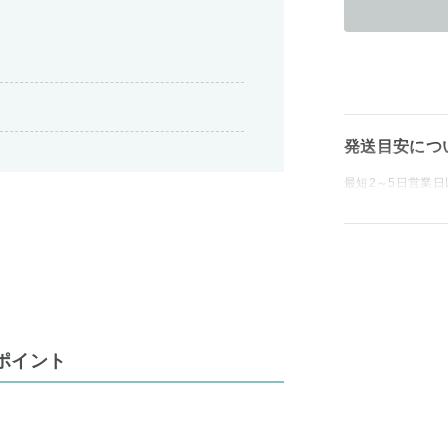
発送目安につ
最短2～5日営業日
ポイント