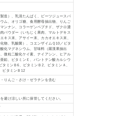
内製造）、乳清たんぱく、ビーツジュースパ
シウム、オリゴ糖、食用酵母抽出物、りんご
コマンナン、コラーゲンペプチド、ザクロ濃
果肉パウダー（いちじく果肉、マルトデキス
ンエキス末、アサイー末、カカオエキス末、
化物、乳酸菌）、コエンザイムＱ10／ビタ
、酸化マグネシウム、甘味料（羅漢果抽出
料、微粒二酸化ケイ素、ナイアシン、ヒアル
酸亜鉛、ビタミンＥ、パントテン酸カルシウ
ビタミンＢ6、ビタミンＢ2、ビタミンＡ、
、ビタミンＢ12
分・りんご・さけ・ゼラチンを含む
光を避け涼しい所に保管してください。
プ