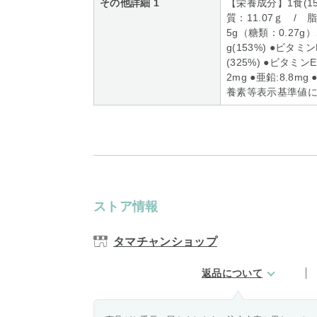
その他詳細 1
【栄養成分】1食(15
質：11.07ｇ / 脂
5g（糖類：0.27g）
g(153%) ●ビタミンB
(325%) ●ビタミンE:
2mg ●亜鉛:8.8m
養素等表示基準値
ストア情報
タマチャンショップ
返品について