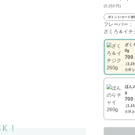
(3,150
円
)
ポイント/カード併
フレーバー：
ざくろ＆イチジ
ざく
0g
700
（3,1
在庫な
ほんの
g
700
（3,1
在庫あ
K !