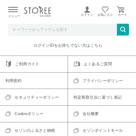
【熊本県での地震による影響について】
令和8年熊本地震に
よる配送遅延が発生しております。
ログイン
お気に入り
メニュー
ご指定のアイテムは取り扱い終了、またはただいま取り扱い
できないアイテムです。
トップへ戻る
ログインIDをお持ちでない方はこちら
ご利用ガイド
よくあるご質問
利用規約
プライバシーポリシー
セキュリティーポリシー
特定商取引法に基づく表記
Cookieポリシー
会社概要
セゾンのふるさと納税
セゾンポイントモール