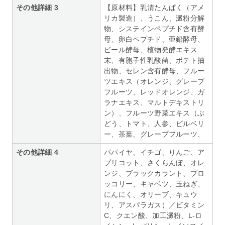
その他詳細 3
【原材料】乳清たんぱく（アメ
リカ製造）、うこん、澱粉分解
物、システインペプチド含有酵
母、卵白ペプチド、亜鉛酵母、
ビール酵母、植物発酵エキス
末、有胞子性乳酸菌、ポテト抽
出物、セレン含有酵母、フルー
ツエキス（オレンジ、グレープ
フルーツ、レッドオレンジ、ガ
ラナエキス、マルトデキストリ
ン）、フルーツ野菜エキス（ぶ
どう、トマト、人参、ビルベリ
ー、茶葉、グレープフルーツ、
その他詳細 4
パパイヤ、イチゴ、りんご、ア
プリコット、さくらんぼ、オレ
ンジ、ブラックカラント、ブロ
ッコリー、キャベツ、玉ねぎ、
にんにく、オリーブ、キュウ
リ、アスパラガス）／ビタミン
C、クエン酸、加工澱粉、L-ロ