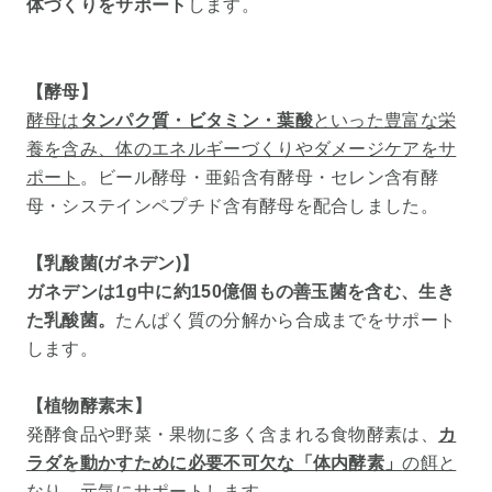
体づくりをサポート
します。
【酵母】
酵母は
タンパク質・ビタミン・葉酸
といった豊富な栄
養を含み、体のエネルギーづくりやダメージケアをサ
ポート
。ビール酵母・亜鉛含有酵母・セレン含有酵
母・システインペプチド含有酵母を配合しました。
【乳酸菌(ガネデン)】
ガネデンは1g中に約150億個もの善玉菌を含む、生き
た乳酸菌。
たんぱく質の分解から合成までをサポート
します。
【植物酵素末】
発酵食品や野菜・果物に多く含まれる食物酵素は、
カ
ラダを動かすために必要不可欠な「体内酵素」
の餌と
なり、元気にサポートします。