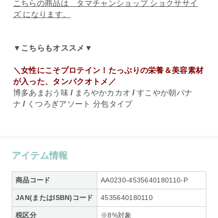
こちらの商品は タマチャンショップ ショクササイ
ズ になります。
▼こちらもオススメ▼
＼女性にこそプロテイン！たっぷりの栄養＆美容素材
が入った、タンパクオトメ／
博多あまおう味
/
まろやかカカオ
/
すこやか朝バナ
ナ
/
くつろぎアソート 分包タイプ
アイテム情報
商品コード
AA0230-4535640180110-P
JAN(またはISBN)コード
4535640180110
税区分
※8%対象