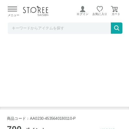
【熊本県での地震による影響について】
令和8年熊本地震に
よる配送遅延が発生しております。
ログイン
お気に入り
メニュー
タマチャンショップ
タマチャンショップ ショクササイズ 150g
タマチャンショップ ショクササイズ 150g
商品コード：AA0230-4535640180110-P