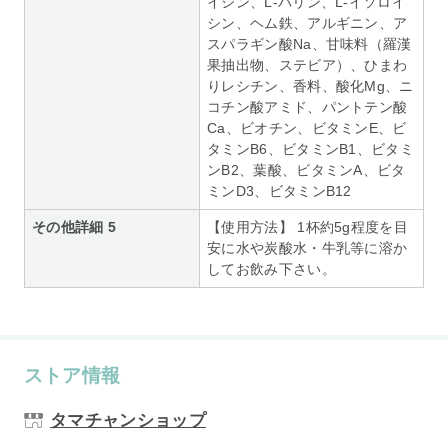
イシン、L-バリン、L-イソロイ
シン、ヘム鉄、アルギニン、ア
スパラギン酸Na、甘味料（羅漢
果抽出物、ステビア）、ひまわ
りレシチン、香料、酸化Mg、ニ
コチン酸アミド、パントテン酸
Ca、ビオチン、ビタミンE、ビ
タミンB6、ビタミンB1、ビタミ
ンB2、葉酸、ビタミンA、ビタ
ミンD3、ビタミンB12
その他詳細 5
【使用方法】 1杯約5g程度を目
安に水や炭酸水・牛乳等に溶か
してお飲み下さい。
ストア情報
タマチャンショップ