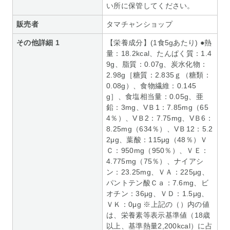
い所に保管してください。
販売者
タマチャンショップ
その他詳細 1
【栄養成分】(1食5gあたり) ●熱
量：18.2kcal、たんぱく質：1.4
9g、脂質：0.07g、炭水化物：
2.98g［糖質：2.835ｇ（糖類：
0.08g）、食物繊維：0.145
g］、食塩相当量：0.05g、亜
鉛：3mg、VＢ1：7.85mg（65
4％）、VＢ2：7.75mg、VＢ6：
8.25mg（634％）、VＢ12：5.2
2μg、葉酸：115μg（48％）Ｖ
Ｃ：950mg（950％）、ＶＥ：
4.775mg（75％）、ナイアシ
ン：23.25mg、ＶＡ：225μg、
パントテン酸Ｃａ：7.6mg、ビ
オチン：36μg、ＶＤ：1.5μg、
ＶＫ：0μg ※上記の（）内の値
は、栄養素等表示基準値（18歳
以上、基準熱量2,200kcal）に占