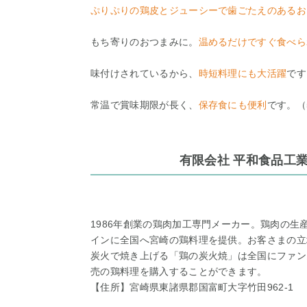
ぷりぷりの鶏皮とジューシーで歯ごたえのあるお
もち寄りのおつまみに。
温めるだけですぐ食べら
味付けされているから、
時短料理にも大活躍
です
常温で賞味期限が長く、
保存食にも便利
です。（
有限会社 平和食品工
1986年創業の鶏肉加工専門メーカー。鶏肉の
インに全国へ宮崎の鶏料理を提供。お客さまの立
炭火で焼き上げる「鶏の炭火焼」は全国にファン
売の鶏料理を購入することができます。
【住所】宮崎県東諸県郡国富町大字竹田962-1