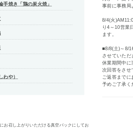
七輪手焼き「鶏の炭火焼」
事前に事務局
技
8/4(火)AM
り4～10営
鶏
ます。
適
■8/8(土)～
させていただ
休業期間中に頂
次回答をさせ
しわや）
ご返答までに
予めご了承く
にお召し上がりいただける真空パックにしてお