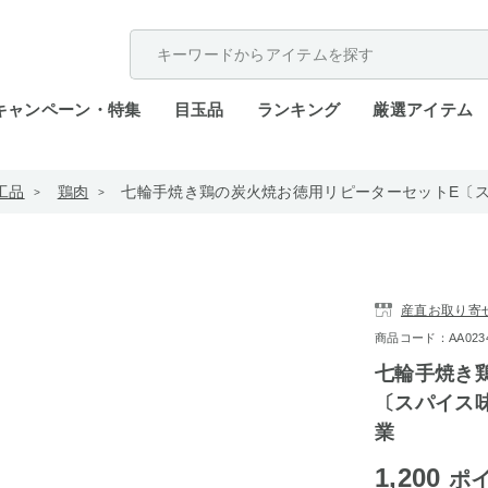
配送遅延が発生しております。
キャンペーン・特集
目玉品
ランキング
厳選アイテム
工品
鶏肉
七輪手焼き鶏の炭火焼お徳用リピーターセットE〔スパ
産直お取り寄
商品コード：AA0234-
七輪手焼き
〔スパイス味
業
1,200
ポ