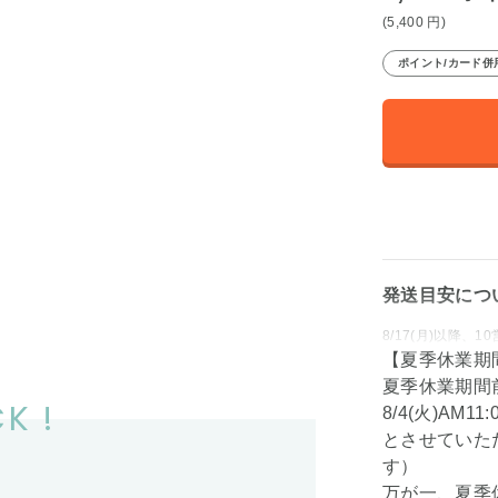
(5,400
円
)
ポイント/カード併
発送目安につ
8/17(月)以降
【夏季休業期
夏季休業期間
K !
8/4(火)A
とさせていた
す）
万が一、夏季