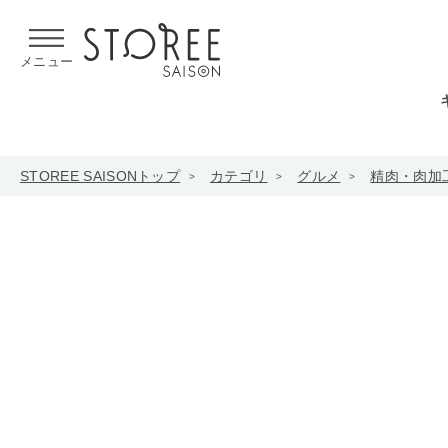
【熊本県での地震による影響について】
令和8年熊本地震による
メニュー
STOREE SAISONトップ
カテゴリ
グルメ
精肉・肉加