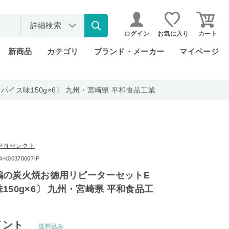
詳細検索
ログイン
お気に入り
カート
新商品
カテゴリ
ブランド・メーカー
マイページ
イス味150g×6〕 九州・宮崎県 平和食品工業
せＮセレクト
K00370007-P
鶏の炭火焼お徳用リピーターセットE
150g×6〕 九州・宮崎県 平和食品工
イント
送料込み