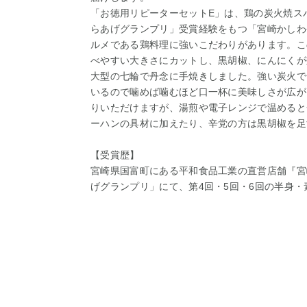
「お徳用リピーターセットE」は、鶏の炭火焼ス
らあげグランプリ」受賞経験をもつ「宮崎かしわ
ルメである鶏料理に強いこだわりがあります。こ
べやすい大きさにカットし、黒胡椒、にんにくが
大型の七輪で丹念に手焼きしました。強い炭火で
いるので噛めば噛むほど口一杯に美味しさが広が
りいただけますが、湯煎や電子レンジで温めると
ーハンの具材に加えたり、辛党の方は黒胡椒を足
【受賞歴】
宮崎県国富町にある平和食品工業の直営店舗『宮
げグランプリ」にて、第4回・5回・6回の半身