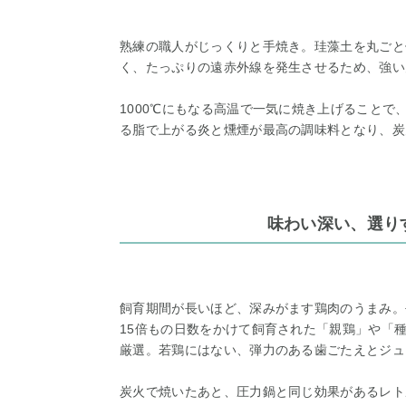
熟練の職人がじっくりと手焼き。珪藻土を丸ごと
く、たっぷりの遠赤外線を発生させるため、強い
1000℃にもなる高温で一気に焼き上げること
る脂で上がる炎と燻煙が最高の調味料となり、炭
味わい深い、選り
飼育期間が長いほど、深みがます鶏肉のうまみ。
15倍もの日数をかけて飼育された「親鶏」や「
厳選。若鶏にはない、弾力のある歯ごたえとジュ
炭火で焼いたあと、圧力鍋と同じ効果があるレト