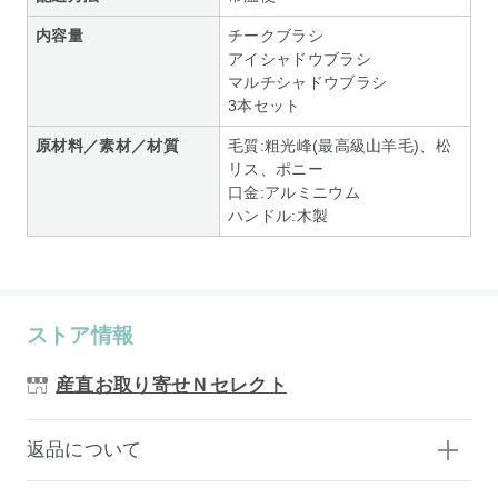
内容量
チークブラシ
アイシャドウブラシ
マルチシャドウブラシ
3本セット
原材料／素材／材質
毛質:粗光峰(最高級山羊毛)、松
リス、ポニー
口金:アルミニウム
ハンドル:木製
ストア情報
産直お取り寄せＮセレクト
返品について