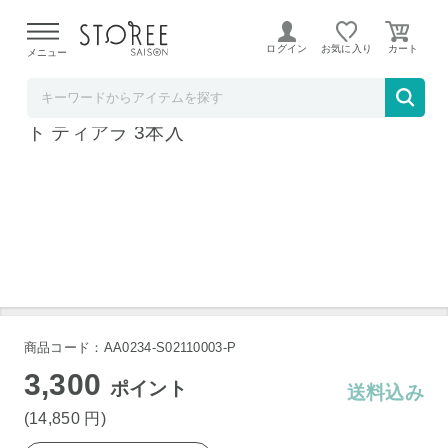
【熊本県での地震による影響について】
令和8年熊本地震に
よる配送遅延が発生しております。
ログイン
お気に入り
メニュー
産直お取り寄せＮセレクト
Mizuho Brush 熊野筆 技術の粋 セレクトギフ
ト ティアラ 3本入
商品コード：AA0234-S02110003-P
3,300
ポイント
送料込み
(14,850
円
)