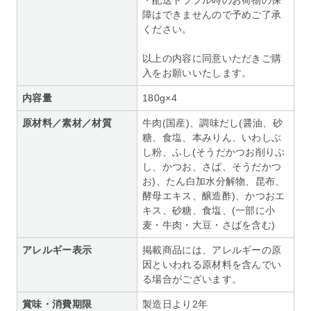
・配送トラブル時のお荷物の保
障はできませんので予めご了承
ください。
以上の内容に同意いただきご購
入をお願いいたします。
内容量
180g×4
原材料／素材／材質
牛肉(国産)、調味だし(醤油、砂
糖、食塩、本みりん、いわしぶ
し粉、ふし(そうだかつお削りぶ
し、かつお、さば、そうだかつ
お)、たん白加水分解物、昆布、
酵母エキス、醸造酢)、かつおエ
キス、砂糖、食塩、(一部に小
麦・牛肉・大豆・さばを含む)
アレルギー表示
掲載商品には、アレルギーの原
因といわれる原材料を含んでい
る場合がございます。
賞味・消費期限
製造日より2年