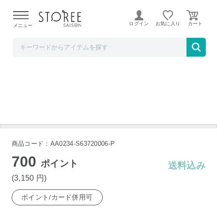
【熊本県での地震による影響について】
令和8年熊本地震に
よる配送遅延が発生しております。
ログイン
お気に入り
メニュー
産直お取り寄せＮセレクト
肉すい 4食 〔180g×4〕
商品コード：AA0234-S63720006-P
700
ポイント
送料込み
(3,150
円
)
ポイント/カード併用可