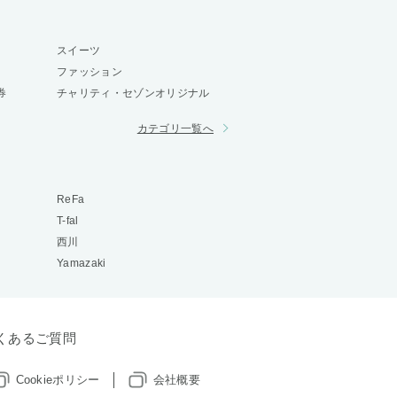
スイーツ
ファッション
券
チャリティ・セゾンオリジナル
カテゴリ一覧へ
ReFa
T-fal
西川
Yamazaki
くあるご質問
Cookieポリシー
会社概要