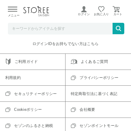
【熊本県での地震による影響について】
令和8年熊本地震に
よる配送遅延が発生しております。
ログイン
お気に入り
メニュー
ご指定のアイテムは取り扱い終了、またはただいま取り扱い
できないアイテムです。
トップへ戻る
ログインIDをお持ちでない方はこちら
ご利用ガイド
よくあるご質問
利用規約
プライバシーポリシー
セキュリティーポリシー
特定商取引法に基づく表記
Cookieポリシー
会社概要
セゾンのふるさと納税
セゾンポイントモール