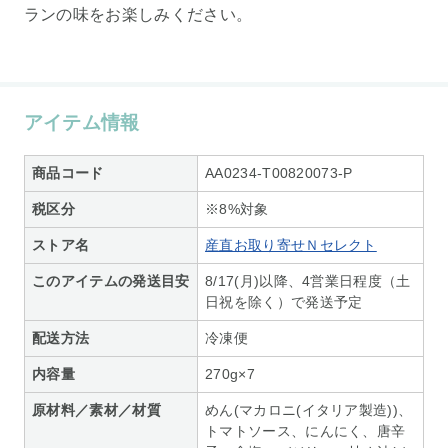
ランの味をお楽しみください。
アイテム情報
商品コード
AA0234-T00820073-P
税区分
※8%対象
ストア名
産直お取り寄せＮセレクト
このアイテムの発送目安
8/17(月)以降、4営業日程度（土
日祝を除く）で発送予定
配送方法
冷凍便
内容量
270g×7
原材料／素材／材質
めん(マカロニ(イタリア製造))、
トマトソース、にんにく、唐辛