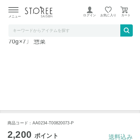
【熊本県での地震による影響について】
令和8年熊本地震に
よる配送遅延が発生しております。
ログイン
お気に入り
メニュー
産直お取り寄せＮセレクト
アロマフレスカ銀座 ペンネアラビアータ 〔2
70g×7〕 惣菜
アロマフレスカ銀座 ペンネアラビアータ 〔270g×7〕
アロマフレスカ銀座 ペンネアラビアータ 〔270g×7〕
アロマフレスカ銀座 ペンネアラビアータ 〔270g×7〕
アロマフレスカ銀座 ペンネアラビアータ 〔270g×7〕
商品コード：AA0234-T00820073-P
2,200
ポイント
送料込み