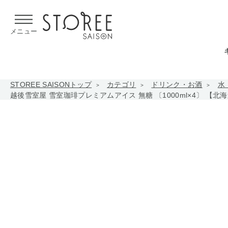
【熊本県での地震による影響について】
令和8年熊本地震による
メニュー
STOREE SAISONトップ
カテゴリ
ドリンク・お酒
水
越後雪室屋 雪室珈琲プレミアムアイス 無糖 〔1000ml×4〕 【