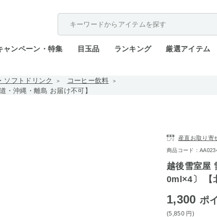
配送遅延が発生しております。
キャンペーン・特集
目玉品
ランキング
厳選アイテム
・ソフトドリンク
コーヒー飲料
北海道・沖縄・離島 お届け不可】
産直お取り寄
商品コード：AA0234-
越後雪室屋 
0ml×4〕
1,300
ポ
(5,850
円
)