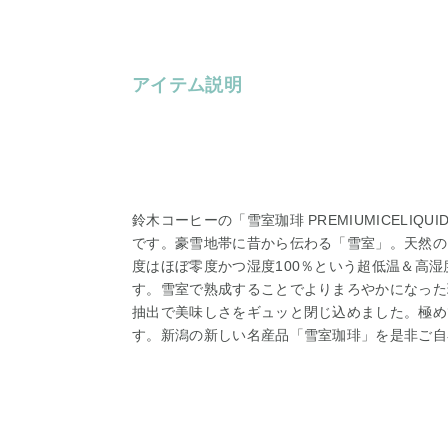
アイテム説明
鈴木コーヒーの「雪室珈琲 PREMIUMICELI
です。豪雪地帯に昔から伝わる「雪室」。天然の
度はほぼ零度かつ湿度100％という超低温＆高
す。雪室で熟成することでよりまろやかになった
抽出で美味しさをギュッと閉じ込めました。極め
す。新潟の新しい名産品「雪室珈琲」を是非ご自