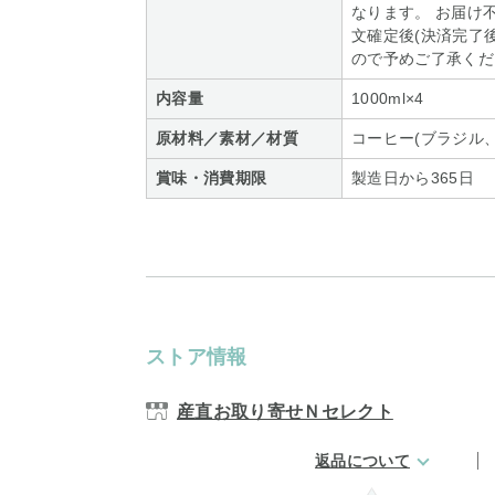
なります。 お届け
文確定後(決済完了
ので予めご了承くだ
内容量
1000ml×4
原材料／素材／材質
コーヒー(ブラジル
賞味・消費期限
製造日から365日
ストア情報
産直お取り寄せＮセレクト
返品について