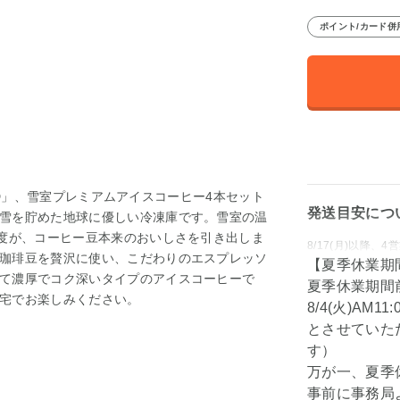
ポイント/カード併
QUID」、雪室プレミアムアイスコーヒー4本セット
発送目安につ
雪を貯めた地球に優しい冷凍庫です。雪室の温
湿度が、コーヒー豆本来のおいしさを引き出しま
8/17(月)以降
珈琲豆を贅沢に使い、こだわりのエスプレッソ
【夏季休業期
て濃厚でコク深いタイプのアイスコーヒーで
夏季休業期間
宅でお楽しみください。
8/4(火)A
とさせていた
す）
万が一、夏季
事前に事務局