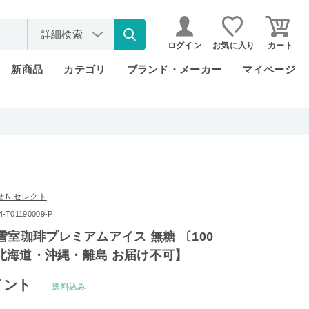
詳細検索
ログイン
お気に入り
カート
新商品
カテゴリ
ブランド・メーカー
マイページ
せＮセレクト
T01190009-P
雪室珈琲プレミアムアイス 無糖 〔100
 【北海道・沖縄・離島 お届け不可】
イント
送料込み