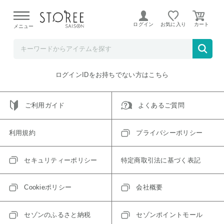
【熊本県での地震による影響について】
令和8年熊本地震に
よる配送遅延が発生しております。
ログイン
お気に入り
メニュー
ご指定のアイテムは取り扱い終了、またはただいま取り扱い
できないアイテムです。
トップへ戻る
ログインIDをお持ちでない方はこちら
ご利用ガイド
よくあるご質問
利用規約
プライバシーポリシー
セキュリティーポリシー
特定商取引法に基づく表記
Cookieポリシー
会社概要
セゾンのふるさと納税
セゾンポイントモール