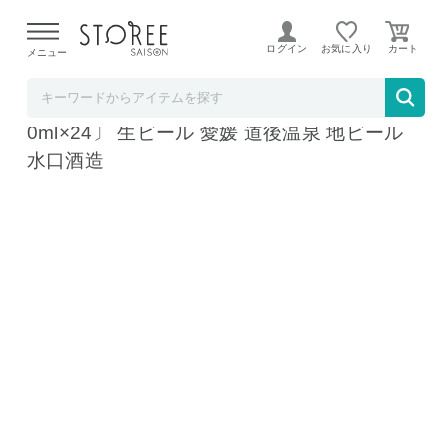
【熊本県での地震による影響について】
令和8年熊本地震に
よる配送遅延が発生しております。
ログイン
お気に入り
メニュー
産直お取り寄せＮセレクト
道後ビール ケルシュ 坊っちゃんビール 〔33
0ml×24〕 生ビール 愛媛 道後温泉 地ビール
水口酒造
道後ビール ケルシュ 坊っちゃんビール 〔330ml×24〕
道後ビール ケルシュ 坊っちゃんビール 〔330ml×24〕
道後ビール ケルシュ 坊っちゃんビール 〔330ml×24〕