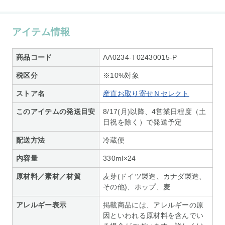
アイテム情報
商品コード
AA0234-T02430015-P
税区分
※10%対象
ストア名
産直お取り寄せＮセレクト
このアイテムの発送目安
8/17(月)以降、4営業日程度（土
日祝を除く）で発送予定
配送方法
冷蔵便
内容量
330ml×24
原材料／素材／材質
麦芽(ドイツ製造、カナダ製造、
その他)、ホップ、麦
アレルギー表示
掲載商品には、アレルギーの原
因といわれる原材料を含んでい