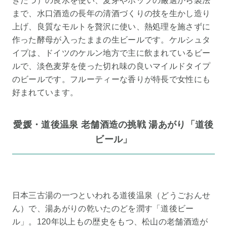
ぎたづ）の良水を使い、麦芽やホップの厳選から製法
まで、水口酒造の長年の清酒づくりの技を生かし造り
上げ、良質なモルトを贅沢に使い、熱処理を施さずに
作った酵母が入ったままの生ビールです。ケルシュタ
イプは、ドイツのケルン地方で主に飲まれているビー
ルで、淡色麦芽を使った切れ味の良いマイルドタイプ
のビールです。フルーティーな香りが特長で女性にも
好まれています。
愛媛・道後温泉 老舗酒造の挑戦 湯あがり「道後
ビール」
日本三古湯の一つといわれる道後温泉（どうごおんせ
ん）で、湯あがりの乾いたのどを潤す「道後ビー
ル」。120年以上もの歴史をもつ、松山の老舗酒造が