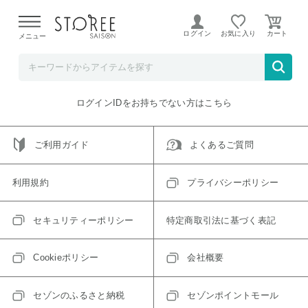
【熊本県での地震による影響について】
令和8年熊本地震に
よる配送遅延が発生しております。
ログイン
お気に入り
メニュー
ご指定のアイテムは取り扱い終了、またはただいま取り扱い
できないアイテムです。
トップへ戻る
ログインIDをお持ちでない方はこちら
ご利用ガイド
よくあるご質問
利用規約
プライバシーポリシー
セキュリティーポリシー
特定商取引法に基づく表記
Cookieポリシー
会社概要
セゾンのふるさと納税
セゾンポイントモール